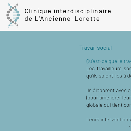
Clinique interdisciplinaire
de L'Ancienne-Lorette
Travail social
Qu'est-ce que le trav
Les travailleurs s
qu’ils soient liés à 
Ils élaborent avec e
(pour améliorer leu
globale qui tient c
Leurs interventions
*