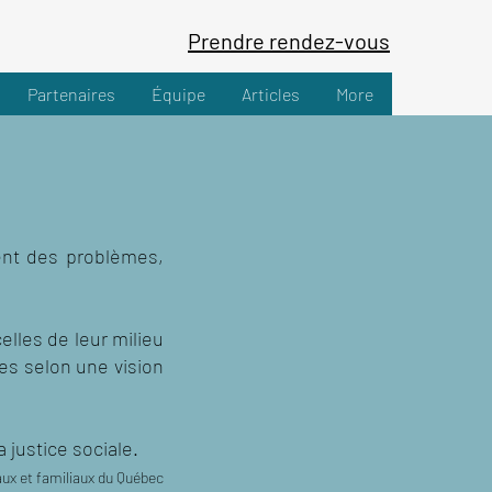
Prendre rendez-vous
Partenaires
Équipe
Articles
More
ent des problèmes,
elles de leur milieu
nes selon une vision
 justice sociale.
aux et familiaux du Québec