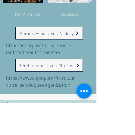
Nutritionniste
Sexologue
Rendez-vous avec Audrey
https://odnq.org/trouver-une-
dietetiste-nutritionniste/
Rendez-vous avec Charles
https://www.opsq.org/fr/trouver-
votre-sexologue/organization
Adresse
1866, rue Notre-Dame
local 220
L'Ancienne-Lorette