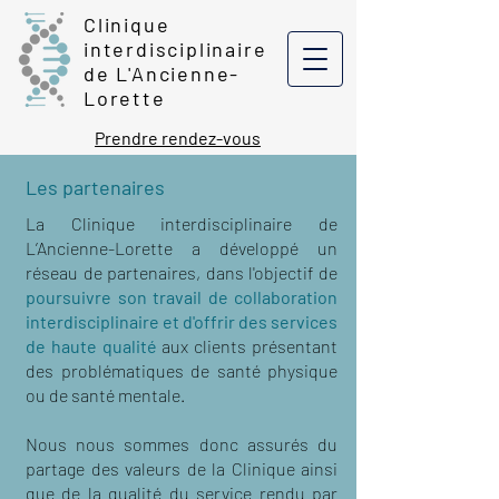
Clinique
interdisciplinaire
de L'Ancienne-
Lorette
Prendre rendez-vous
Les partenaires
La Clinique interdisciplinaire de
L’Ancienne-Lorette a développé un
réseau de partenaires, dans l'objectif de
poursuivre son travail de collaboration
interdisciplinaire et d'offrir des services
de haute qualité
aux clients présentant
des problématiques de santé physique
ou de santé mentale.
Nous nous sommes donc assurés du
partage des valeurs de la Clinique ainsi
que de la qualité du service rendu par