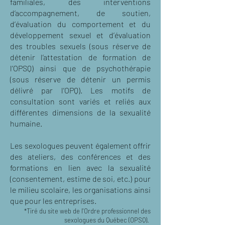
familiales, des interventions
d’accompagnement, de soutien,
d’évaluation du comportement et du
développement sexuel et d’évaluation
des troubles sexuels (sous réserve de
détenir l’attestation de formation de
l’OPSQ) ainsi que de psychothérapie
(sous réserve de détenir un permis
délivré par l’OPQ). Les motifs de
consultation sont variés et reliés aux
différentes dimensions de la sexualité
humaine.
Les sexologues peuvent également offrir
des ateliers, des conférences et des
formations en lien avec la sexualité
(consentement, estime de soi, etc.) pour
le milieu scolaire, les organisations ainsi
que pour les entreprises.
*Tiré du site web de l'Ordre professionnel des
sexologues du Québec (OPSQ).