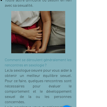
avec sa sexualité.
Comment se déroulent généralement les
rencontres en sexologie ?
Le.la sexologue oeuvre pour vous aider à
obtenir un meilleur équilibre sexuel.
Pour ce faire, quelques rencontres sont
nécessaires pour évaluer le
comportement et le développement
sexuel de la ou les personnes
concernées.
Le.la sexologue vous questionnera sur