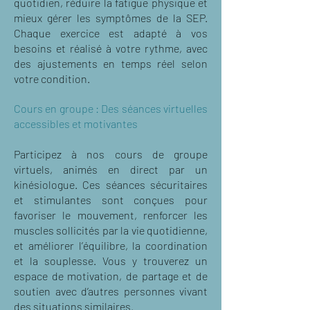
quotidien, réduire la fatigue physique et
mieux gérer les symptômes de la SEP.
Chaque exercice est adapté à vos
besoins et réalisé à votre rythme, avec
des ajustements en temps réel selon
votre condition.
​Cours en groupe : Des séances virtuelles
accessibles et motivantes
Participez à nos cours de groupe
virtuels, animés en direct par un
kinésiologue. Ces séances sécuritaires
et stimulantes sont conçues pour
favoriser le mouvement, renforcer les
muscles sollicités par la vie quotidienne,
et améliorer l’équilibre, la coordination
et la souplesse. Vous y trouverez un
espace de motivation, de partage et de
soutien avec d’autres personnes vivant
des situations similaires.