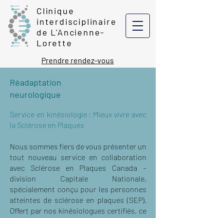
Clinique
interdisciplinaire
de L'Ancienne-
Lorette
Prendre rendez-vous
Réadaptation
neurologique
Service en kinésiologie : Mieux vivre avec
la Sclérose en Plaques
Nous sommes fiers de vous présenter un
tout nouveau service en collaboration
avec Sclérose en Plaques Canada –
division Capitale Nationale,
spécialement conçu pour les personnes
atteintes de sclérose en plaques (SEP).
Offert par nos kinésiologues certifiés, ce