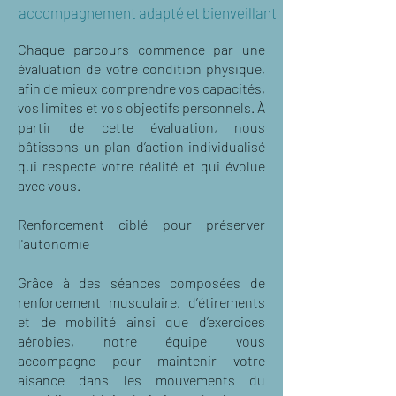
accompagnement adapté et bienveillant
Chaque parcours commence par une
évaluation de votre condition physique,
afin de mieux comprendre vos capacités,
vos limites et vos objectifs personnels. À
partir de cette évaluation, nous
bâtissons un plan d’action individualisé
qui respecte votre réalité et qui évolue
avec vous.
Renforcement ciblé pour préserver
l'autonomie
Grâce à des séances composées de
renforcement musculaire, d’étirements
et de mobilité ainsi que d’exercices
aérobies, notre équipe vous
accompagne pour maintenir votre
aisance dans les mouvements du