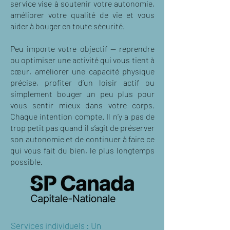
service vise à soutenir votre autonomie,
améliorer votre qualité de vie et vous
aider à bouger en toute sécurité.
Peu importe votre objectif — reprendre
ou optimiser une activité qui vous tient à
cœur, améliorer une capacité physique
précise, profiter d’un loisir actif ou
simplement bouger un peu plus pour
vous sentir mieux dans votre corps.
Chaque intention compte. Il n’y a pas de
trop petit pas quand il s’agit de préserver
son autonomie et de continuer à faire ce
qui vous fait du bien, le plus longtemps
possible.
Services individuels : Un