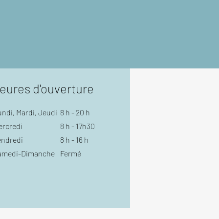
eures d'ouverture
ndi, Mardi, Jeudi
8 h - 20 h
ercredi
8 h - 17h30
endredi
8 h - 16 h
amedi-Dimanche
Fermé