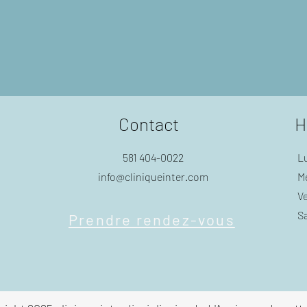
Contact
H
581 404-0022
Lu
info@cliniqueinter.com
M
V
S
Prendre rendez-vous