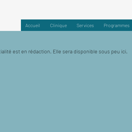
Accueil
Clinique
Services
Programmes
alité est en rédaction. Elle sera disponible sous peu ici.