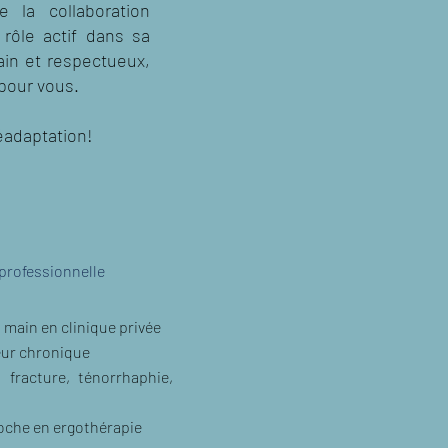
 la collaboration
rôle actif dans sa
ain et respectueux,
 pour vous.
éadaptation!
professionnelle
 main en clinique privée
eur chronique
 fracture, ténorrhaphie,
oche en ergothérapie