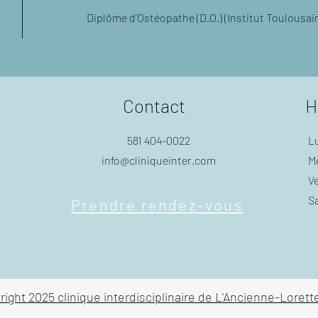
Diplôme d’Ostéopathe (D.O.) (Institut Toulousai
Contact
H
581 404-0022
Lu
info@cliniqueinter.com
M
V
S
Prendre rendez-vous
ight 2025 clinique interdisciplinaire de L'Ancienne-Lorett