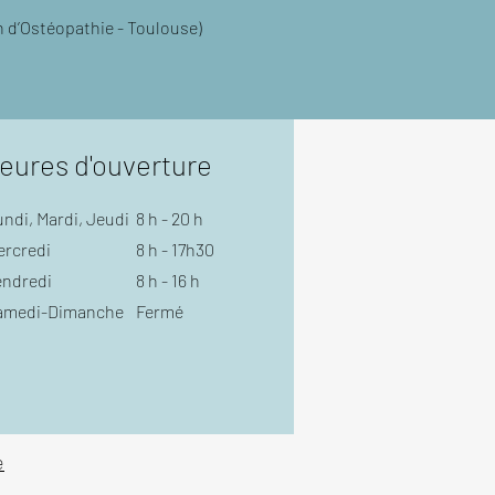
n d’Ostéopathie - Toulouse)
eures d'ouverture
ndi, Mardi, Jeudi
8 h - 20 h
ercredi
8 h - 17h30
endredi
8 h - 16 h
amedi-Dimanche
Fermé
e