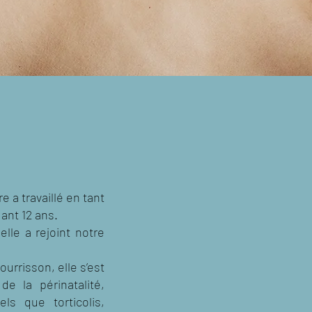
 a travaillé en tant
ant 12 ans.
lle a rejoint notre
urrisson, elle s’est
 la périnatalité,
s que torticolis,